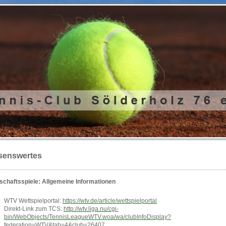
senswertes
chaftsspiele: Allgemeine Informationen
WTV Wettspielportal:
https://wtv.de/article/wettspielportal
Direkt-Link zum TCS:
http://wtv.liga.nu/cgi-
bin/WebObjects/TennisLeagueWTV.woa/wa/clubInfoDisplay?
federation=WTV&tab=4&club=26407