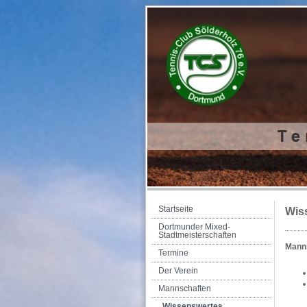
Startseite
Wis
Dortmunder Mixed-
Stadtmeisterschaften
Manns
Termine
Der Verein
Mannschaften
Wissenswertes