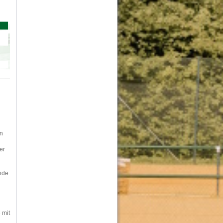
en
er
unde
 mit