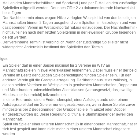
Mail an den Mannschaftsführer und Sportwart ) und per E-Mail an den zuständig
Spielleiter mitgeteilt werden. Der nach Ziffer 2 zu dokumentierende Nachweis ist
beizufügen.
Der Nachholtermin eines wegen Hitze verlegten Wettspiel ist von den beteiligten
Mannschaften binnen 2 Tagen ausgehend vom Spieltermin festzulegen und vom
gastgebenden Verein im Wettspielportal nuLiga einzugeben. Der Nachholtermin 
nicht auf einen nach dem letzten Spieltermin in der jeweiligen Gruppe liegenden
gelegt werden.
Der vereinbarte Termin ist verbindlich, wenn der zuständige Spielleiter nicht
widerspricht. Andernfalls bestimmt der Spielleiter den Termin.
iges
Ein Spieler darf in einer Saison maximal für 2 Vereine im WTV an
Mannschaftsspielen in zwei Altersklassen teilnehmen. Dabei muss einer der bei
Vereine im Besitz der gültigen Spielberechtigung für den Spieler sein. Für den
anderen Verein gilt die Gastspielerregelung. Darüber hinaus ist es zulässig, in
diesen beiden Vereinen an Wettspielen in gemischten Mannschaften, Doppelru
und Mixedrunden unterschiedlicher Altersklassen (vorausgesetzt, das jeweilige
Mindestalter ist erreicht) teilzunehmen.
In einer Endrunde, einem Endrundenspiel, einer Aufstiegsrunde oder einem
Aufstiegsspiel darf ein Spieler nur eingesetzt werden, wenn dieser Spieler zuvor
mindestens bei 2 Begegnungen der Gruppenspiele im Einzel oder Doppel
eingesetzt worden ist. Diese Regelung gilt für alle Stammspieler der jeweiligen
Mannschaft.
Spielt ein Spieler einer unteren Mannschaft 2x in einer oberen Mannschaft, hat er
sich fest gespielt und kann nicht mehr in einer unteren Mannschaft eingesetzt
werden.