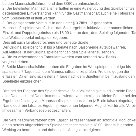
beiden Mannschaftsführern und dem OSR zu unterschreiben.
2. Die beteiligten Mannschaften erhalten je eine Ausfertigung des Spielberichtes.
gegenseitigen Einverständnis kann für die Gastmannschaft auch eine Fotografie
vom Spielbericht erstellt werden.
3. Der gastgebende Verein ist in den unter § 3 Ziffer 1.2 genannten
Mannschaftsspielen verpflichtet, das Spielergebnis inklusive aller namentlichen
Einzel- und Doppelergebnisse bis 18.00 Uhr an dem, dem Spieltag folgenden Ta
das Wettspielportal nuLiga einzugeben.
Dies gilt auch für abgebrochene und verlegte Spiele.
Der Originalspielbericht ist bis 6 Monate nach Saisonende aufzubewahren.
Auf Anfrage ist der Originalspielbericht an den Spielleiter zu senden.
4. Die zu verwendenden Formulare werden vom Verband bzw. Bezirk
vorgeschrieben.
5. Beide Mannschaftsführer haben die Eingaben im Wettspielportal nuLiga bis
spätestens 7 Tage nach dem Mannschaftsspiel zu prüfen. Proteste gegen die
erfassten Daten sind spätestens 7 Tage nach dem Spieltermin beim zuständigen
Spielleiter einzureichen.
Bitte bei der Eingabe des Spielberichts auf die Vollständigkeit und korrekte Eing
aller Daten achten! Da es immer mal wieder vorkommt, dass kleine Fehler bei de
Ergebniserfassung von Mannschaftsspielen passieren (z.B. ein falsch eingetrag
Name oder ein falsches Ergebnis), wurde nun folgende Möglichkeit für alle Verei
im gesamten Verbandsgebiet geschaffen:
Die Vereinsadministratoren bzw. Ergebniserfasser haben ab sofort die Möglichkei
einen bereits abgeschickten Spielbericht nochmals bis 18.00 Uhr am folgenden
Werktag zu bearbeiten und daher selbständig zu korrigieren.