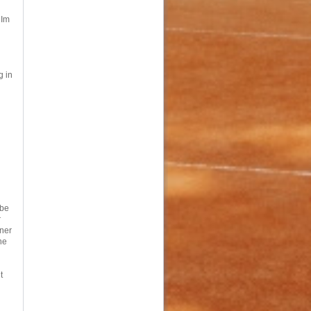
 Im
g in
abe
r
ener
ne
t