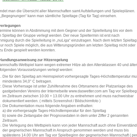
findet man die Übersicht aller Mannschaften samt Aufstellungen und Spieleplänen.
 „Begegnungen“ kann man sämtliche Spieltage (Tag für Tag) einsehen.
verlegungen
termine können in Abstimmung mit dem Gegner und der Spielleitung bis vor dem
en Spieltag der Gruppe verlegt werden. Der neue Spieltermin ist erst nach
migung durch die Spielleitung in „nuLiga“ einzutragen. Nach dem letzten Spieltag
nur noch Spiele möglich, die aus Witterungsgründen am letzten Spieltag nicht oder
 zu Ende gespielt werden konnten.
andlungsanweisung zur Hitzeregelung
annschafts-Wettspiel kann wegen extremer Hitze ab den Altersklassen 40 und älter
 folgenden Voraussetzungen verlegt werden:
Die für den Spieltag am Heimspielort vorhergesagte Tages-Höchsttemperatur mu
mindestens 34,0° C betragen.
Diese Vorhersage ist unter Zuhilfenahme des Ortsnamens der Platzanlage des
gastgebenden Vereins der Internetseite www.daswetter.com am Tag vor Spielbeg
im Zeitraum zwischen 10.00 + 13.00 Uhr zu entnehmen und muss nachweisbar
dokumentiert werden. ( mittels Screenshot / Bildschirmfoto )
Die Dokumentation muss folgende Angaben enthalten:
a) die vorhergesagte Tages-Höchsttemperatur für den Spieltag
b) sowie die Zeitangabe der Prognosedaten in dem unter Ziffer 2 genannten
Zeitraum.
Die Verlegung des Wettspiels kann von jeder Mannschaft auch ohne Einverständ
der gegnerischen Mannschaft in Anspruch genommen werden und muss bis
spätestens 14.00 Uhr am Tag vor Spielbeginn der gegnerischen Mannschaft ( per