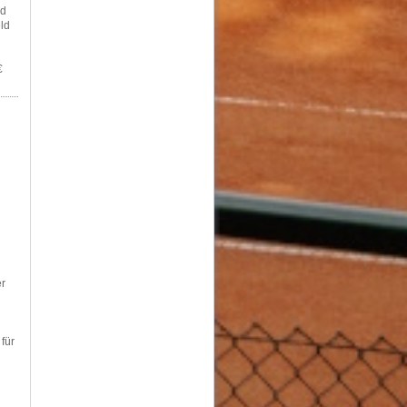
rd
ld
€
er
für