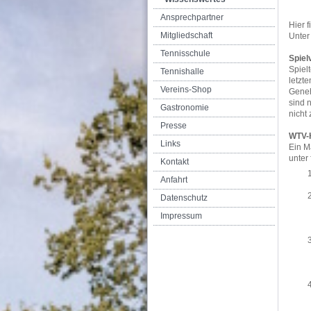
Ansprechpartner
Hier 
Mitgliedschaft
Unter
Tennisschule
Spiel
Spiel
Tennishalle
letzt
Vereins-Shop
Geneh
sind 
Gastronomie
nicht
Presse
WTV-H
Links
Ein M
unter
Kontakt
Anfahrt
Datenschutz
Impressum