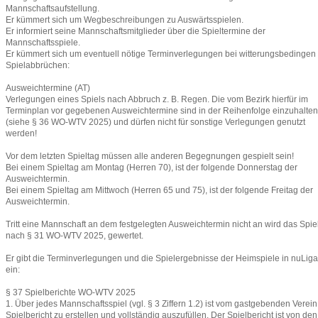
Mannschaftsaufstellung.
Er kümmert sich um Wegbeschreibungen zu Auswärtsspielen.
Er informiert seine Mannschaftsmitglieder über die Spieltermine der
Mannschaftsspiele.
Er kümmert sich um eventuell nötige Terminverlegungen bei witterungsbedingen
Spielabbrüchen:
Ausweichtermine (AT)
Verlegungen eines Spiels nach Abbruch z. B. Regen. Die vom Bezirk hierfür im
Terminplan vor gegebenen Ausweichtermine sind in der Reihenfolge einzuhalten
(siehe § 36 WO-WTV 2025) und dürfen nicht für sonstige Verlegungen genutzt
werden!
Vor dem letzten Spieltag müssen alle anderen Begegnungen gespielt sein!
Bei einem Spieltag am Montag (Herren 70), ist der folgende Donnerstag der
Ausweichtermin.
Bei einem Spieltag am Mittwoch (Herren 65 und 75), ist der folgende Freitag der
Ausweichtermin.
Tritt eine Mannschaft an dem festgelegten Ausweichtermin nicht an wird das Spie
nach § 31 WO-WTV 2025, gewertet.
Er gibt die Terminverlegungen und die Spielergebnisse der Heimspiele in nuLiga
ein:
§ 37 Spielberichte WO-WTV 2025
1. Über jedes Mannschaftsspiel (vgl. § 3 Ziffern 1.2) ist vom gastgebenden Verein
Spielbericht zu erstellen und vollständig auszufüllen. Der Spielbericht ist von den