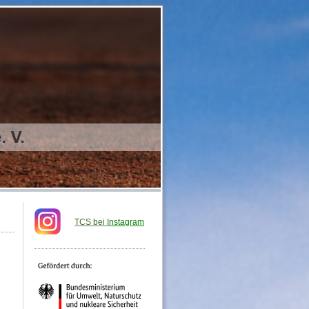
TCS bei
I
nstagram