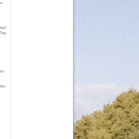
en
darf
 Tag
den
nden