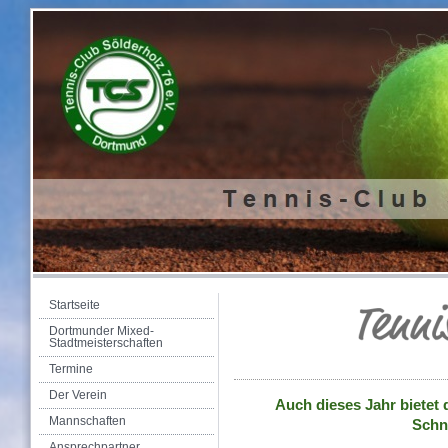
Startseite
Dortmunder Mixed-
Stadtmeisterschaften
Termine
Der Verein
Auch dieses Jahr bietet 
Mannschaften
Schn
Ansprechpartner