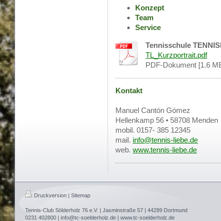
Konzept
Team
Service
Tennisschule TENNISL
TL_Kurzportrait.pdf
PDF-Dokument [1.6 M
Kontakt
Manuel Cantón Gómez
Hellenkamp 56 • 58708 Menden
mobil. 0157- 385 12345
mail.
info@tennis-liebe.de
web.
www.tennis-liebe.de
Druckversion
|
Sitemap
Tennis-Club Sölderholz 76 e.V. | Jasminstraße 57 | 44289 Dortmund
0231 402800 | info@tc-soelderholz.de | www.tc-soelderholz.de