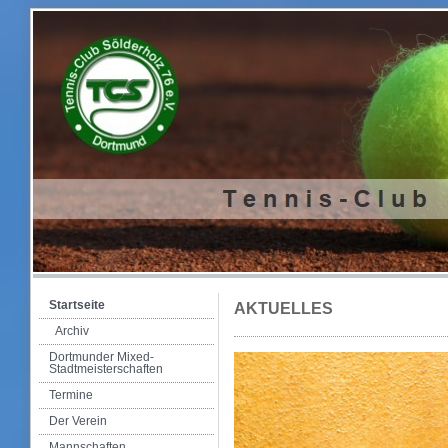
Startseite
AKTUELLES
Archiv
Dortmunder Mixed-
Stadtmeisterschaften
Termine
Der Verein
Mannschaften