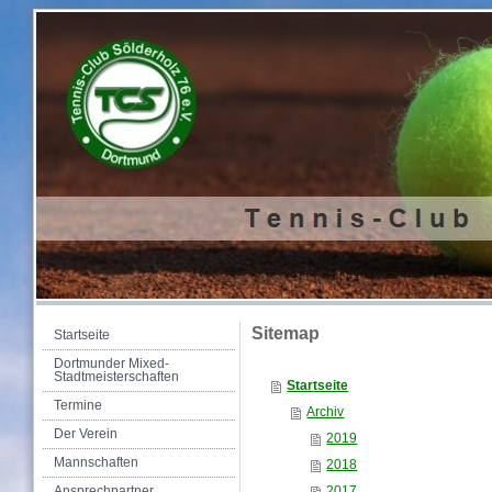
Sitemap
Startseite
Dortmunder Mixed-
Stadtmeisterschaften
Startseite
Termine
Archiv
Der Verein
2019
Mannschaften
2018
Ansprechpartner
2017