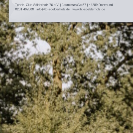
Tennis-Club Sölderholz 76 e.V. | Jasminstraße 57 | 44289 Dortmund
0231 402800 | info@tc-soelderholz.de | www.tc-soelderholz.de