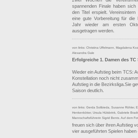
spannenden Finale haben sich
den Titel erspielt. Vereinsinter
eine gute Vorbereitung für die 
Jahr wieder am ersten Okt
ausgetragen werden.
von links: Christina Uffelmann, Magdalena Kozi
Alexandra Gale
Erfolgreiche 1. Damen des TC
Wieder ein Aufstieg beim TCS: A
Konstellation noch nicht zusamme
Aufstieg in die Bezirksliga.Sie g
Saison deutlich.
von links: Gerda Solibieda, Susanne Röhler, 
Henkenkötter, Ursula Hülsbrink, Gabriele Bra
Mannschaftsführerin Sigrid Bents. Auf dem Fo
freuen sich über ihren Aufstieg v
vier ausgeführten Spielen habe