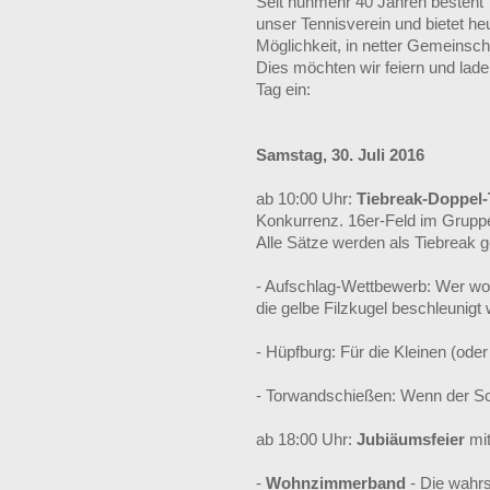
Seit nunmehr 40 Jahren besteht
unser Tennisverein und bietet he
Möglichkeit, in netter Gemeinsc
Dies möchten wir feiern und lad
Tag ein:
Samstag, 30. Juli 2016
ab 10:00 Uhr:
Tiebreak-Doppel-
Konkurrenz. 16er-Feld im Grup
Alle Sätze werden als Tiebreak ge
- Aufschlag-Wettbewerb: Wer woll
die gelbe Filzkugel beschleunig
- Hüpfburg: Für die Kleinen (oder 
- Torwandschießen: Wenn der S
ab 18:00 Uhr:
Jubiäumsfeier
mit
-
Wohnzimmerband
- Die wahrs