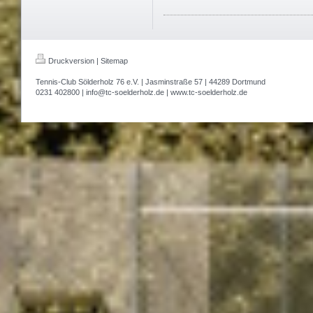
Druckversion
|
Sitemap
Tennis-Club Sölderholz 76 e.V. | Jasminstraße 57 | 44289 Dortmund
0231 402800 | info@tc-soelderholz.de | www.tc-soelderholz.de