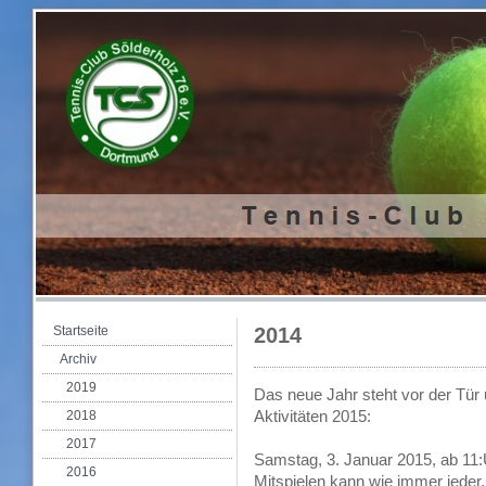
Startseite
2014
Archiv
2019
Das neue Jahr steht vor der Tür 
Aktivitäten 2015:
2018
2017
Samstag, 3. Januar 2015, ab 11
2016
Mitspielen kann wie immer jeder