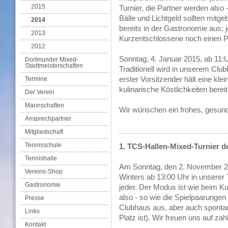
2015
Turnier, die Partner werden also 
Bälle und Lichtgeld sollten mitge
2014
bereits in der Gastronomie aus;
2013
Kurzentschlossene noch einen Pl
2012
Sonntag, 4. Januar 2015, ab 11:
Dortmunder Mixed-
Stadtmeisterschaften
Traditionell wird in unserem Cl
erster Vorsitzender hält eine kl
Termine
kulinarische Köstlichkeiten bereit
Der Verein
Mannschaften
Wir wünschen ein frohes, gesund
Ansprechpartner
Mitgliedschaft
Tennisschule
1. TCS-Hallen-Mixed-Turnier d
Tennishalle
Am Sonntag, den 2. November 201
Vereins-Shop
Winters ab 13:00 Uhr in unserer 
Gastronomie
jeder. Der Modus ist wie beim K
also - so wie die Spielpaarungen 
Presse
Clubhaus aus, aber auch spontan
Links
Platz ist). Wir freuen uns auf za
Kontakt