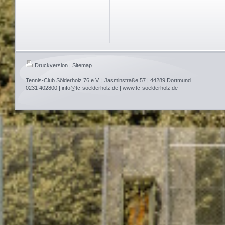
Druckversion
|
Sitemap
Tennis-Club Sölderholz 76 e.V. | Jasminstraße 57 | 44289 Dortmund
0231 402800 | info@tc-soelderholz.de | www.tc-soelderholz.de