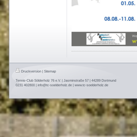
Druckversion
|
Sitemap
Tennis-Club Sölderholz 76 e.V. | Jasminstraße 57 | 44289 Dortmund
0231 402800 | info@tc-soelderholz.de | www.tc-soelderholz.de