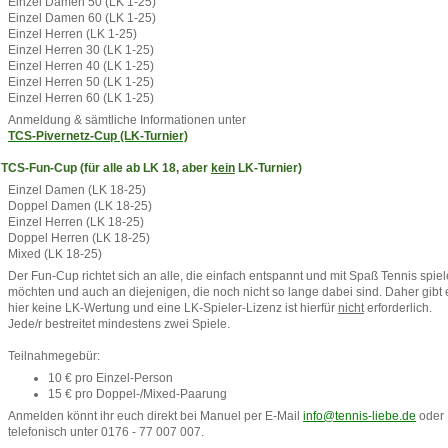
Einzel Damen 50 (LK 1-25)
Einzel Damen 60 (LK 1-25)
Einzel Herren (LK 1-25)
Einzel Herren 30 (LK 1-25)
Einzel Herren 40 (LK 1-25)
Einzel Herren 50 (LK 1-25)
Einzel Herren 60 (LK 1-25)
Anmeldung & sämtliche Informationen unter
TCS-Pivernetz-Cup (LK-Turnier)
TCS-Fun-Cup (für alle ab LK 18, aber
kein
LK-Turnier)
Einzel Damen (LK 18-25)
Doppel Damen (LK 18-25)
Einzel Herren (LK 18-25)
Doppel Herren (LK 18-25)
Mixed (LK 18-25)
Der Fun-Cup richtet sich an alle, die einfach entspannt und mit Spaß Tennis spie
möchten und auch an diejenigen, die noch nicht so lange dabei sind. Daher gibt 
hier keine LK-Wertung und eine LK-Spieler-Lizenz ist hierfür
nicht
erforderlich.
Jede/r bestreitet mindestens zwei Spiele.
Teilnahmegebür:
10 € pro Einzel-Person
15 € pro Doppel-/Mixed-Paarung
Anmelden könnt ihr euch direkt bei Manuel per E-M
ail
info@tennis-liebe.de
oder
telefonisch unter
0176 - 77 007 007.