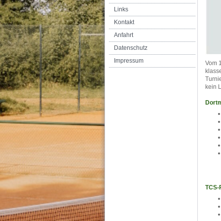
Links
Kontakt
Anfahrt
Datenschutz
Impressum
Vom 1
klass
Turni
kein 
Dortm
TCS-P