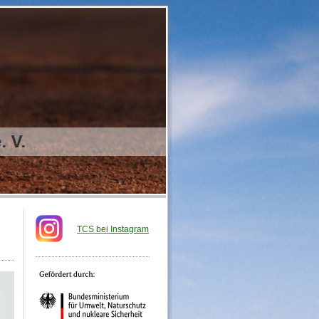
TCS bei
I
nstagram