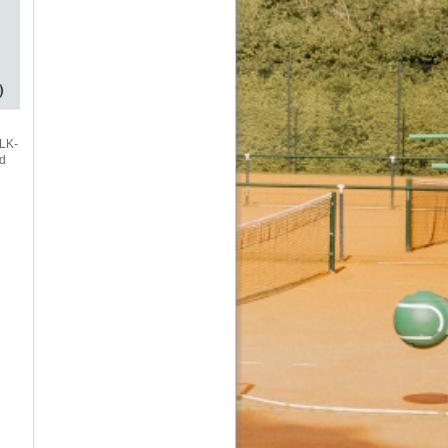
(LK-
nd