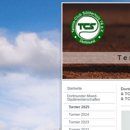
Startseite
Dor
& TC
Dortmunder Mixed-
& TC
Stadtmeisterschaften
Turnier 2025
Turnier 2024
Turnier 2023
Turnier 2022