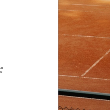
len
es